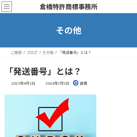
コ
ナ
倉橋特許商標事務所
ン
ビ
テ
ゲ
ン
ー
ツ
シ
その他
へ
ョ
ス
ン
キ
に
ッ
移
ご挨拶
ブログ
その他
「発送番号」とは？
プ
動
「発送番号」とは？
最
2023年4月1日
2024年7月5日
倉橋
終
更
新
日
時
: