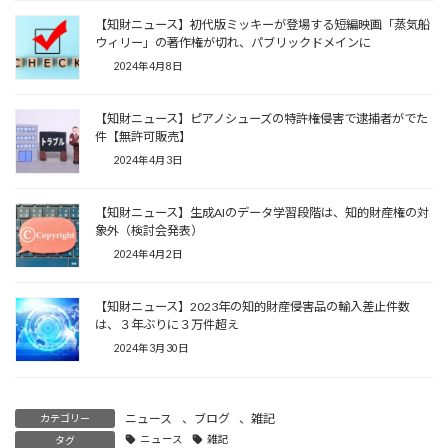
【知財ニュース】初代版ミッキーが登場する短編映画「蒸気船
ウィリー」の著作権が切れ、パブリックドメインに
2024年4月8日
【知財ニュース】ピアノシューズの特許権侵害で逮捕者がでた
件【無許可販売】
2024年4月3日
【知財ニュース】生成AIのデータ学習段階は、知的財産権の対
象外（検討会発表）
2024年4月2日
【知財ニュース】2023年の知的財産侵害品の輸入差止件数
は、３年ぶりに３万件超え
2024年3月30日
ニュース
、
ブログ
、
雑記
カテゴリー
ニュース
雑記
タグ