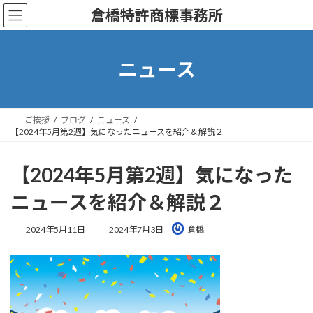
コ
ナ
倉橋特許商標事務所
ン
ビ
テ
ゲ
ン
ー
ツ
シ
ニュース
へ
ョ
ス
ン
キ
に
ッ
移
ご挨拶
ブログ
ニュース
プ
動
【2024年5月第2週】気になったニュースを紹介＆解説２
【2024年5月第2週】気になった
ニュースを紹介＆解説２
最
2024年5月11日
2024年7月3日
倉橋
終
更
新
日
時
: