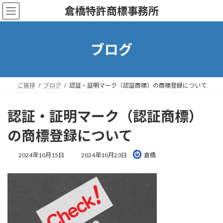
コ
ナ
倉橋特許商標事務所
ン
ビ
テ
ゲ
ン
ー
ツ
シ
ブログ
へ
ョ
ス
ン
キ
に
ッ
移
ご挨拶
ブログ
認証・証明マーク（認証商標）の商標登録について
プ
動
認証・証明マーク（認証商標）
の商標登録について
最
2024年10月15日
2024年10月23日
倉橋
終
更
新
日
時
: