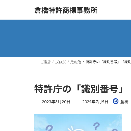
コ
ナ
倉橋特許商標事務所
ン
ビ
テ
ゲ
ン
ー
ツ
シ
へ
ョ
ス
ン
キ
に
ッ
移
ご挨拶
ブログ
その他
特許庁の「識別番号」「識
プ
動
特許庁の「識別番号」
最
2023年3月20日
2024年7月5日
倉橋
終
更
新
日
時