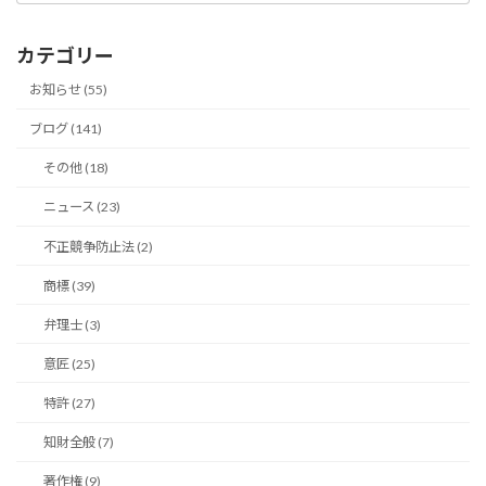
ア
ー
カ
カテゴリー
イ
ブ
お知らせ (55)
ブログ (141)
その他 (18)
ニュース (23)
不正競争防止法 (2)
商標 (39)
弁理士 (3)
意匠 (25)
特許 (27)
知財全般 (7)
著作権 (9)