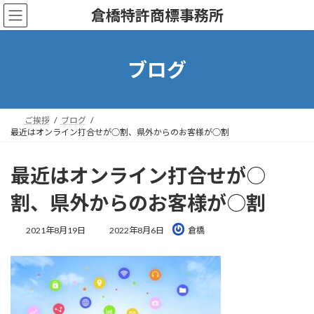
コ
ナ
倉橋特許商標事務所
ン
ビ
テ
ゲ
ン
ー
ツ
シ
ブログ
へ
ョ
ス
ン
キ
に
ッ
移
ご挨拶
ブログ
プ
動
最近はオンライン打合せが○割、県外からのお客様が○割
最近はオンライン打合せが○
割、県外からのお客様が○割
最
2021年8月19日
2022年8月6日
倉橋
終
更
新
日
時
: