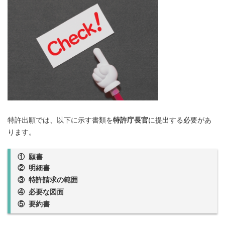
特許出願では、以下に示す書類を
特許庁長官
に提出する必要があ
ります。
① 願書
②
明細書
③ 特許請求の範囲
④ 必要な図面
⑤ 要約書