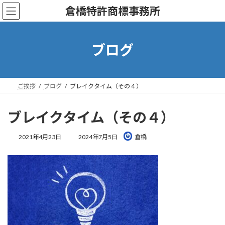
コ
ナ
倉橋特許商標事務所
ン
ビ
テ
ゲ
ン
ー
ツ
シ
ブログ
へ
ョ
ス
ン
キ
に
ッ
移
ご挨拶
ブログ
ブレイクタイム（その４）
プ
動
ブレイクタイム（その４）
最
2021年4月23日
2024年7月5日
倉橋
終
更
新
日
時
: