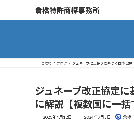
コ
ナ
倉橋特許商標事務所
ン
ビ
テ
ゲ
ン
ー
ツ
シ
へ
ョ
ス
ン
キ
に
ッ
移
ご挨拶
ブログ
ジュネーブ改正協定に基づく国際出願
プ
動
ジュネーブ改正協定に
に解説【複数国に一括
最
2021年4月12日
2024年7月5日
倉橋
終
更
新