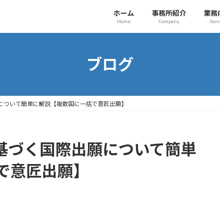
ホーム
事務所紹介
業務
Home
Company
Serv
ブログ
について簡単に解説【複数国に一括で意匠出願】
基づく国際出願について簡単
で意匠出願】