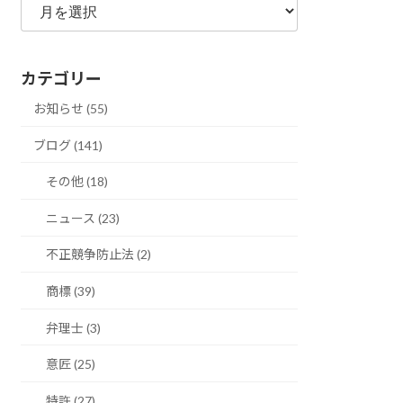
別
ア
ー
カテゴリー
カ
イ
お知らせ (55)
ブ
ブログ (141)
その他 (18)
ニュース (23)
不正競争防止法 (2)
商標 (39)
弁理士 (3)
意匠 (25)
特許 (27)