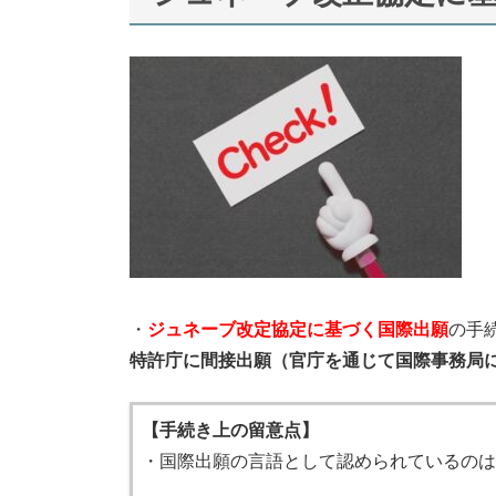
・
ジュネーブ改定協定に基づく国際出願
の手
特許庁に間接出願（官庁を通じて国際事務局
【手続き上の留意点】
・国際出願の言語として認められているのは