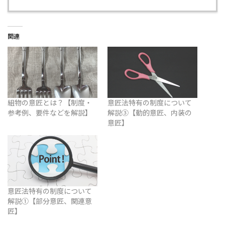
関連
組物の意匠とは？【制度・
意匠法特有の制度について
参考例、要件などを解説】
解説③【動的意匠、内装の
意匠】
意匠法特有の制度について
解説①【部分意匠、関連意
匠】