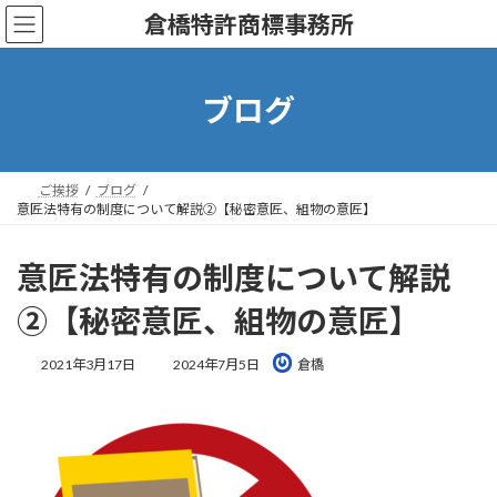
コ
ナ
倉橋特許商標事務所
ン
ビ
テ
ゲ
ン
ー
ツ
シ
ブログ
へ
ョ
ス
ン
キ
に
ッ
移
ご挨拶
ブログ
プ
動
意匠法特有の制度について解説②【秘密意匠、組物の意匠】
意匠法特有の制度について解説
②【秘密意匠、組物の意匠】
最
2021年3月17日
2024年7月5日
倉橋
終
更
新
日
時
: