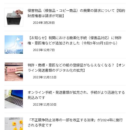
侵害物品（模倣品・コピー商品）の廃棄の請求について【知的
財産権者は請求が可能】
2024年3月28日
【お知らせ】税関における簡素化手続（侵害品対応）に特許
権・意匠権などが追加されました（令和5年10月1日から）
2023年12月7日
特許・商標・意匠などの紙の登録証がもらえなくなる？【オン
ライン発送書類のデジタル化の拡充】
2023年11月11日
オンライン手続・発送書類が拡充され、手続がより迅速化する
見込みです
2023年11月10日
「不正競争防止法等の一部を改正する法律」が2024年に施行
される予定です