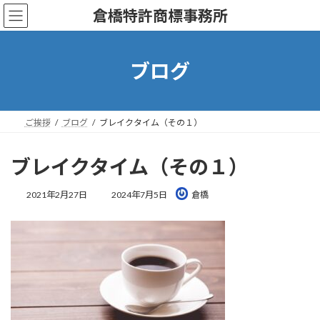
コ
ナ
倉橋特許商標事務所
ン
ビ
テ
ゲ
ン
ー
ツ
シ
ブログ
へ
ョ
ス
ン
キ
に
ッ
移
ご挨拶
ブログ
ブレイクタイム（その１）
プ
動
ブレイクタイム（その１）
最
2021年2月27日
2024年7月5日
倉橋
終
更
新
日
時
: