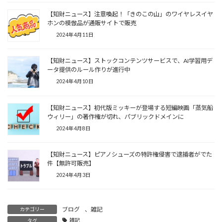
【知財ニュース】注意喚起！「きのこの山」のワイヤレスイヤ
ホンの模倣品が通販サイトで販売
2024年4月11日
【知財ニュース】ストックコンテンツサービスで、AI学習用デ
ータ提供のルール作りが進行中
2024年4月10日
【知財ニュース】初代版ミッキーが登場する短編映画「蒸気船
ウィリー」の著作権が切れ、パブリックドメインに
2024年4月8日
【知財ニュース】ピアノシューズの特許権侵害で逮捕者がでた
件【無許可販売】
2024年4月3日
ブログ
、
雑記
カテゴリー
雑記
タグ