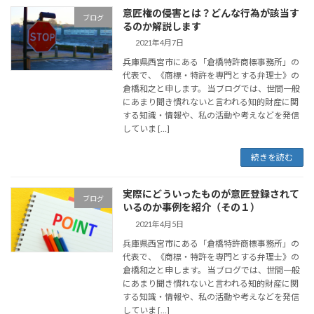
意匠権の侵害とは？どんな行為が該当す
ブログ
るのか解説します
2021年4月7日
兵庫県西宮市にある「倉橋特許商標事務所」の
代表で、《商標・特許を専門とする弁理士》の
倉橋和之と申します。 当ブログでは、世間一般
にあまり聞き慣れないと言われる知的財産に関
する知識・情報や、私の活動や考えなどを発信
していま […]
続きを読む
実際にどういったものが意匠登録されて
ブログ
いるのか事例を紹介（その１）
2021年4月5日
兵庫県西宮市にある「倉橋特許商標事務所」の
代表で、《商標・特許を専門とする弁理士》の
倉橋和之と申します。 当ブログでは、世間一般
にあまり聞き慣れないと言われる知的財産に関
する知識・情報や、私の活動や考えなどを発信
していま […]