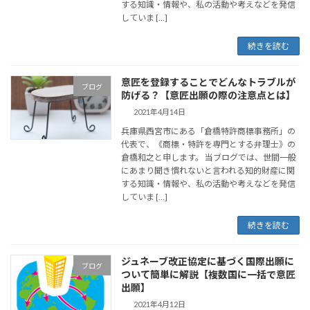
する知識・情報や、私の活動や考えなどを発信
していま […]
続きを読む
意匠を登録することでどんなトラブルが
ブログ
防げる？【意匠出願の際の注意点とは】
2021年4月14日
兵庫県西宮市にある「倉橋特許商標事務所」の
代表で、《商標・特許を専門とする弁理士》の
倉橋和之と申します。 当ブログでは、世間一般
にあまり聞き慣れないと言われる知的財産に関
する知識・情報や、私の活動や考えなどを発信
していま […]
続きを読む
ジュネーブ改正協定に基づく国際出願に
ブログ
ついて簡単に解説【複数国に一括で意匠
出願】
2021年4月12日