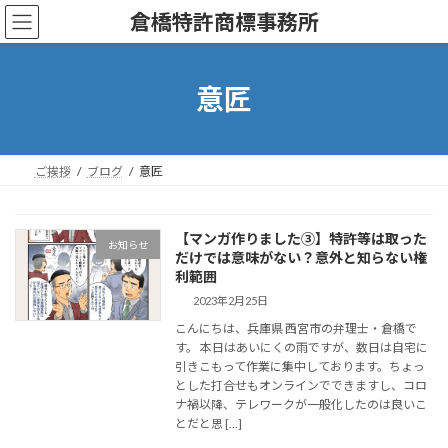
コ
ナ
倉橋特許商標事務所
ン
ビ
テ
ゲ
ン
ー
ツ
シ
意匠
へ
ョ
ス
ン
キ
に
ッ
移
ご挨拶
ブログ
意匠
プ
動
【マンガ作りました③】特許等は取った
お知らせ
だけでは意味がない？意外と知らない権
利範囲
2023年2月25日
こんにちは、兵庫県 西宮市の弁理士・倉橋で
す。 本日はあいにくの雨ですが、数日は自宅に
引きこもって作業に集中しております。ちょっ
とした打合せもオンラインでできますし、コロ
ナ禍以降、テレワークが一般化したのは良いこ
とだと思 […]