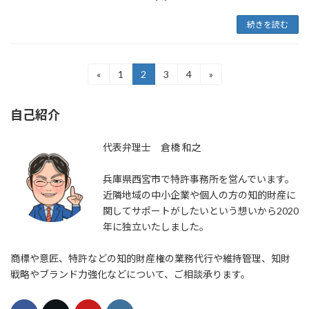
続きを読む
投
«
1
2
3
4
»
固
固
固
固
定
定
定
定
稿
ペ
ペ
ペ
ペ
自己紹介
ー
ー
ー
ー
の
ジ
ジ
ジ
ジ
ペ
代表弁理士 倉橋 和之
ー
兵庫県西宮市で特許事務所を営んでいます。
ジ
近隣地域の中小企業や個人の方の知的財産に
関してサポートがしたいという想いから2020
送
年に独立いたしました。
り
商標や意匠、特許などの知的財産権の業務代行や維持管理、知財
戦略やブランド力強化などについて、ご相談承ります。