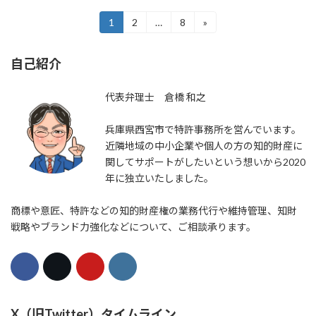
投
1
2
…
8
»
固
固
固
定
定
定
稿
ペ
ペ
ペ
自己紹介
ー
ー
ー
の
ジ
ジ
ジ
ペ
代表弁理士 倉橋 和之
ー
兵庫県西宮市で特許事務所を営んでいます。
ジ
近隣地域の中小企業や個人の方の知的財産に
関してサポートがしたいという想いから2020
送
年に独立いたしました。
り
商標や意匠、特許などの知的財産権の業務代行や維持管理、知財
戦略やブランド力強化などについて、ご相談承ります。
X（旧Twitter）タイムライン