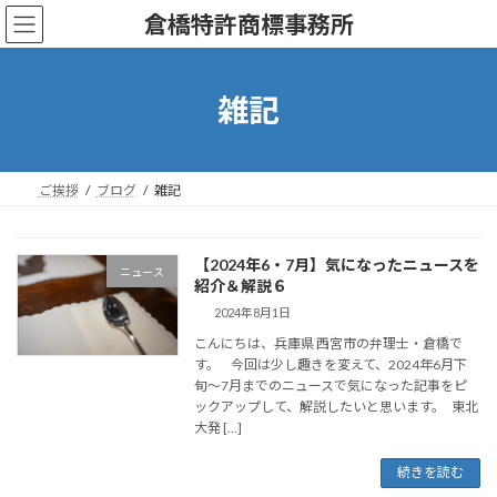
コ
ナ
倉橋特許商標事務所
ン
ビ
テ
ゲ
ン
ー
ツ
シ
雑記
へ
ョ
ス
ン
キ
に
ッ
移
ご挨拶
ブログ
雑記
プ
動
【2024年6・7月】気になったニュースを
ニュース
紹介＆解説６
2024年8月1日
こんにちは、兵庫県 西宮市の弁理士・倉橋で
す。 今回は少し趣きを変えて、2024年6月下
旬～7月までのニュースで気になった記事をピ
ックアップして、解説したいと思います。 東北
大発 […]
続きを読む