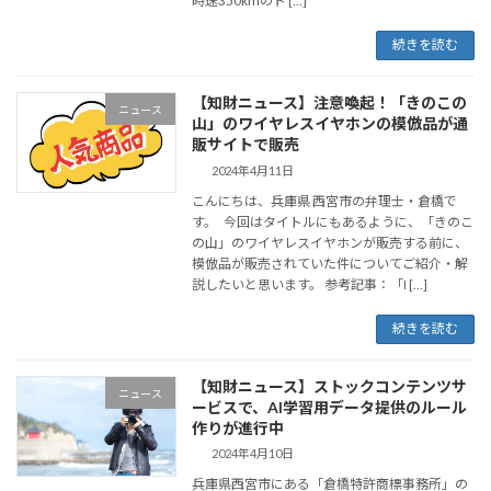
時速350kmのド […]
続きを読む
【知財ニュース】注意喚起！「きのこの
ニュース
山」のワイヤレスイヤホンの模倣品が通
販サイトで販売
2024年4月11日
こんにちは、兵庫県 西宮市の弁理士・倉橋で
す。 今回はタイトルにもあるように、「きのこ
の山」のワイヤレスイヤホンが販売する前に、
模倣品が販売されていた件についてご紹介・解
説したいと思います。 参考記事：「I […]
続きを読む
【知財ニュース】ストックコンテンツサ
ニュース
ービスで、AI学習用データ提供のルール
作りが進行中
2024年4月10日
兵庫県西宮市にある「倉橋特許商標事務所」の