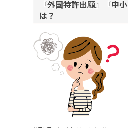
『外国特許出願』『中小
は？