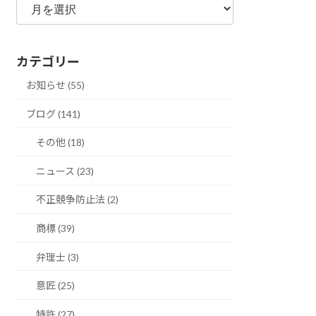
別
ア
ー
カテゴリー
カ
イ
お知らせ (55)
ブ
ブログ (141)
その他 (18)
ニュース (23)
不正競争防止法 (2)
商標 (39)
弁理士 (3)
意匠 (25)
特許 (27)