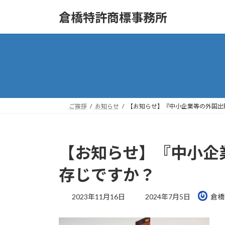
コ
ナ
倉橋特許商標事務所
ン
ビ
テ
ゲ
ン
ー
ツ
シ
へ
ョ
ス
ン
キ
に
ッ
移
ご挨拶
お知らせ
【お知らせ】『中小企業等の外国出
プ
動
【お知らせ】『中小企
存じですか？
最
2023年11月16日
2024年7月5日
倉橋
終
更
新