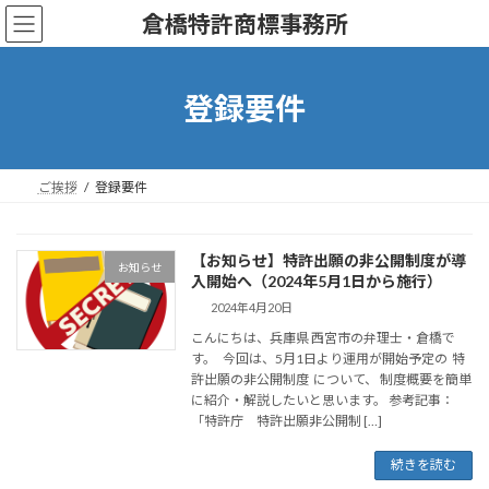
コ
ナ
倉橋特許商標事務所
ン
ビ
テ
ゲ
ン
ー
ツ
シ
登録要件
へ
ョ
ス
ン
キ
に
ッ
移
ご挨拶
登録要件
プ
動
【お知らせ】特許出願の非公開制度が導
お知らせ
入開始へ（2024年5月1日から施行）
2024年4月20日
こんにちは、兵庫県 西宮市の弁理士・倉橋で
す。 今回は、5月1日より運用が開始予定の 特
許出願の非公開制度 について、 制度概要を簡単
に紹介・解説したいと思います。 参考記事：
「特許庁 特許出願非公開制 […]
続きを読む