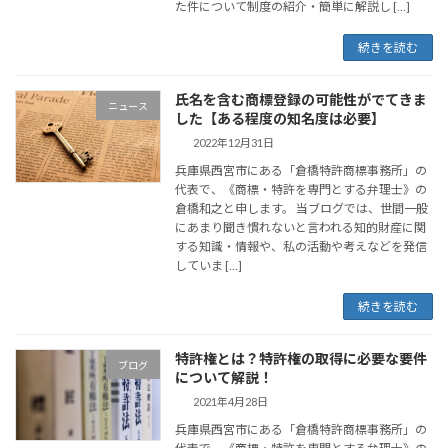
た件について制度の紹介・簡単に解説し […]
続きを読む
氏名を含む商標登録の可能性がでてきま
ニュース
した【ある程度の知名度は必要】
2022年12月31日
兵庫県西宮市にある「倉橋特許商標事務所」の
代表で、《商標・特許を専門とする弁理士》の
倉橋和之と申します。 当ブログでは、世間一般
にあまり聞き慣れないと言われる知的財産に関
する知識・情報や、私の活動や考えなどを発信
していま […]
続きを読む
特許権とは？特許権の取得に必要な要件
ブログ
について解説！
2021年4月28日
兵庫県西宮市にある「倉橋特許商標事務所」の