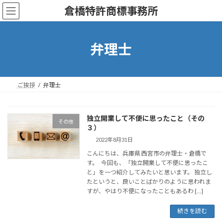
コ
ナ
倉橋特許商標事務所
ン
ビ
テ
ゲ
ン
ー
ツ
シ
弁理士
へ
ョ
ス
ン
キ
に
ッ
移
ご挨拶
弁理士
プ
動
独立開業して不便に思ったこと（その
その他
３）
2022年8月31日
こんにちは、兵庫県 西宮市の弁理士・倉橋で
す。 今回も、「独立開業して不便に思ったこ
と」を一つ紹介してみたいと思います。 独立し
たというと、良いことばかりのように思われま
すが、やはり不便になったこともあるわ […]
続きを読む