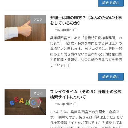
続きを読む
弁理士は誰の味方？【なんのために仕事
ブログ
をしているのか】
2022年8月10日
兵庫県西宮市にある「倉橋特許商標事務所」の
代表で、《商標・特許を専門とする弁理士》の
倉橋和之と申します。 当ブログでは、世間一般
にあまり聞き慣れないと言われる知的財産に関
する知識・情報や、私の活動や考えなどを発信
していま […]
続きを読む
ブレイクタイム（その５）弁理士の公式
その他
検索サイトについて
2022年7月28日
こんにちは、兵庫県 西宮市の弁理士・倉橋で
す。 突然ですが、皆さんは『弁理士ナビ』とい
う検索情報サイトをご存じですか？ 質問してお