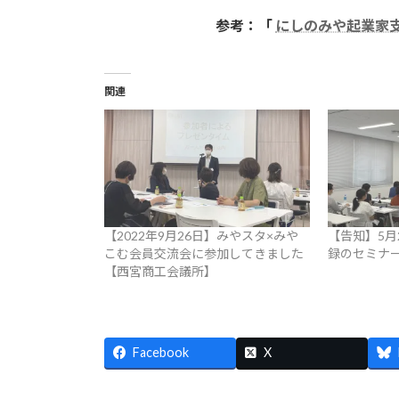
参考：「
にしのみや起業家
関連
【2022年9月26日】みやスタ×みや
【告知】5月
こむ会員交流会に参加してきました
録のセミナ
【西宮商工会議所】
Facebook
X