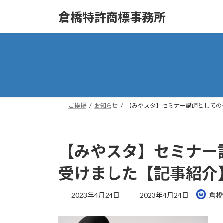
コ
ナ
倉橋特許商標事務所
ン
ビ
テ
ゲ
ン
ー
ツ
シ
へ
ョ
ス
ン
キ
に
ッ
移
ご挨拶
お知らせ
【みやスタ】セミナー講師としての
プ
動
【みやスタ】セミナー
受けました【記事紹介
最
2023年4月24日
2023年4月24日
倉橋
終
更
新