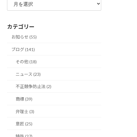
別
ア
ー
カテゴリー
カ
イ
お知らせ (55)
ブ
ブログ (141)
その他 (18)
ニュース (23)
不正競争防止法 (2)
商標 (39)
弁理士 (3)
意匠 (25)
特許 (27)