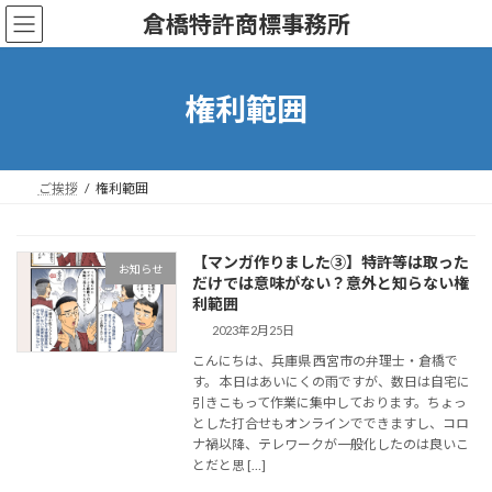
コ
ナ
倉橋特許商標事務所
ン
ビ
テ
ゲ
ン
ー
ツ
シ
権利範囲
へ
ョ
ス
ン
キ
に
ッ
移
ご挨拶
権利範囲
プ
動
【マンガ作りました③】特許等は取った
お知らせ
だけでは意味がない？意外と知らない権
利範囲
2023年2月25日
こんにちは、兵庫県 西宮市の弁理士・倉橋で
す。 本日はあいにくの雨ですが、数日は自宅に
引きこもって作業に集中しております。ちょっ
とした打合せもオンラインでできますし、コロ
ナ禍以降、テレワークが一般化したのは良いこ
とだと思 […]