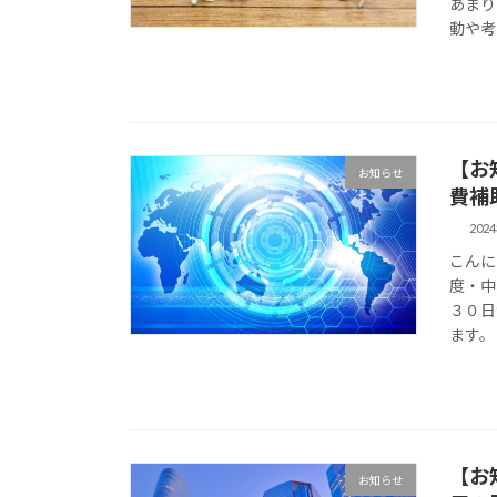
あまり
動や考
【お
お知らせ
費補
202
こんに
度・中
３０日
ます。 &
【お
お知らせ