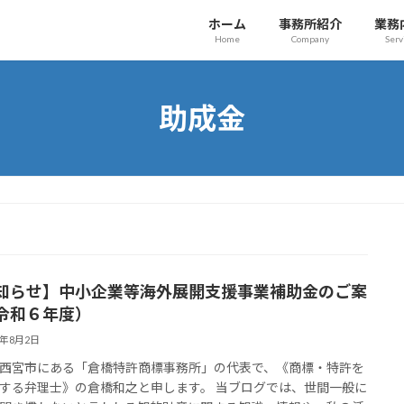
ホーム
事務所紹介
業務
Home
Company
Serv
助成金
知らせ】中小企業等海外展開支援事業補助金のご案
令和６年度）
4年8月2日
西宮市にある「倉橋特許商標事務所」の代表で、《商標・特許を
する弁理士》の倉橋和之と申します。 当ブログでは、世間一般に