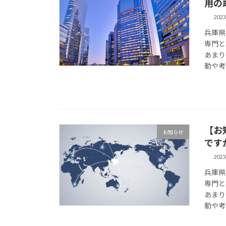
用の
202
兵庫県
専門と
あまり
動や考
【お
お知らせ
です
202
兵庫県
専門と
あまり
動や考