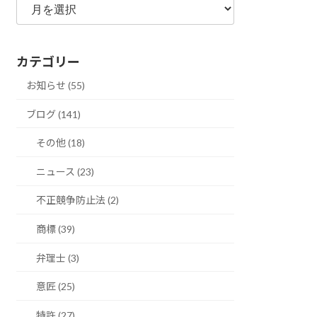
別
ア
ー
カテゴリー
カ
イ
お知らせ (55)
ブ
ブログ (141)
その他 (18)
ニュース (23)
不正競争防止法 (2)
商標 (39)
弁理士 (3)
意匠 (25)
特許 (27)