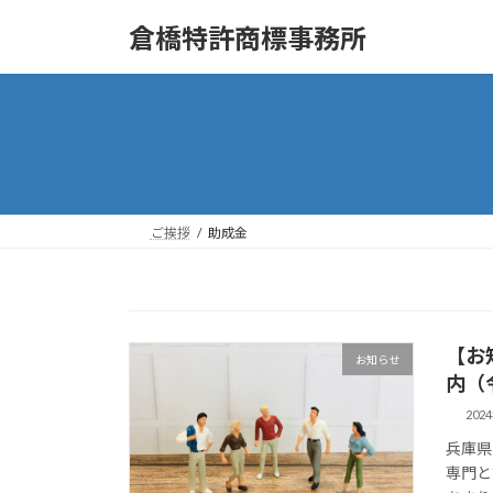
コ
ナ
倉橋特許商標事務所
ン
ビ
テ
ゲ
ン
ー
ツ
シ
へ
ョ
ス
ン
キ
に
ッ
移
ご挨拶
助成金
プ
動
【お
お知らせ
内（
202
兵庫県
専門と