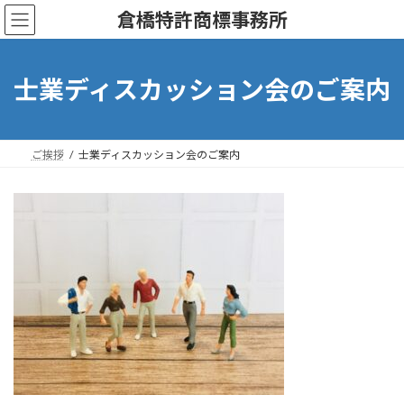
コ
ナ
倉橋特許商標事務所
ン
ビ
テ
ゲ
ン
ー
ツ
シ
士業ディスカッション会のご案内
へ
ョ
ス
ン
キ
に
ッ
移
ご挨拶
士業ディスカッション会のご案内
プ
動